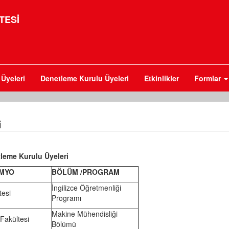
TESİ
Üyeleri
Denetleme Kurulu Üyeleri
Etkinlikler
Formlar
i
leme Kurulu Üyeleri
 MYO
BÖLÜM /PROGRAM
İngilizce Öğretmenliği
tesi
Programı
Makine Mühendisliği
Fakültesi
Bölümü