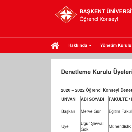
BAŞKENT ÜNİVERSİ
Öğrenci Konseyi
Hakkında
Yönetim Kurulu 
Denetleme Kurulu Üyeler
2020 – 2022 Öğrenci Konseyi Denet
UNVAN
ADI SOYADI
FAKÜLTE /
Başkan
Merve Gür
Eğitim Fakül
Uğur Şevval
Üye
Mühendislik 
Gök