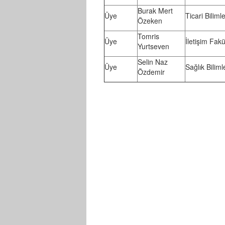
Burak Mert
Üye
Ticari Biliml
Özeken
Tomris
Üye
İletişim Fakü
Yurtseven
Selin Naz
Üye
Sağlık Biliml
Özdemir